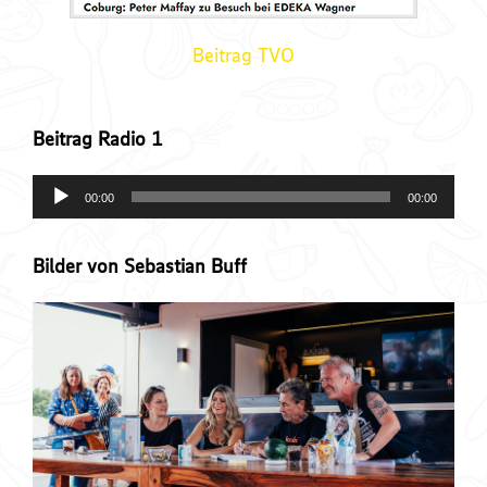
Beitrag TVO
Beitrag Radio 1
A
00:00
00:00
u
d
Bilder von Sebastian Buff
i
o
-
P
l
a
y